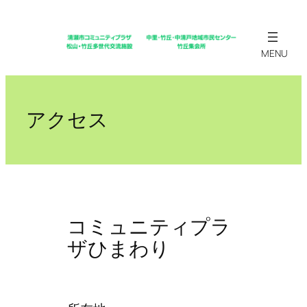
内
容
を
ス
キ
ッ
アクセス
プ
コミュニティプラ
ザひまわり