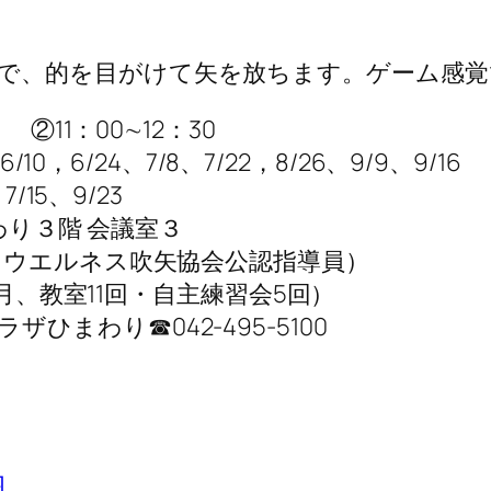
で、的を目がけて矢を放ちます。ゲーム感
 ②11：00∼12：30
/10，6/24、7/8、7/22，8/26、9/9、9/16
/15、9/23
わり３階 会議室３
ーツウエルネス吹矢協会公認指導員）
～9月、教室11回・自主練習会5回）
まわり☎042-495-5100
内