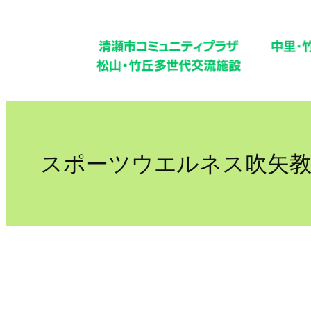
内
容
を
ス
キ
ッ
プ
スポーツウエルネス吹矢