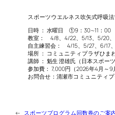
スポーツウエルネス吹矢式呼吸法
日時 ： 水曜日 ①9：30∼11：00
教室： 4/8、4/22、5/13、5/20、6
自主練習会： 4/15、5/27、6/17、7
場所 ： コミュニティプラザひま
講師 ： 魁生 澄雄氏（日本スポ
参加費： 7,000円（2026年4月
お問合せ：清瀬市コミュニティプラザひ
←
スポーツプログラム回数券のご案