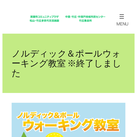
内
容
を
ス
キ
ッ
ノルディック＆ポールウォ
プ
ーキング教室 ※終了しまし
た