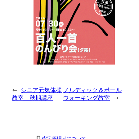
←
シニア元気体操
ノルディック＆ポール
教室 秋期講座
ウォーキング教室
→
指定管理者について