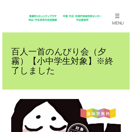
内
容
を
ス
キ
ッ
百人一首のんびり会（夕
プ
霧）【小中学生対象】※終
了しました