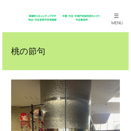
内
容
を
ス
キ
ッ
桃の節句
プ