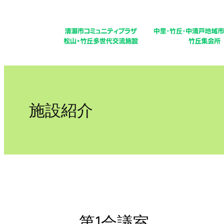
内
容
を
ス
キ
ッ
プ
施設紹介
第1会議室