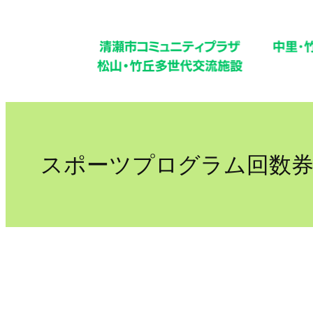
内
容
を
ス
キ
ッ
プ
スポーツプログラム回数